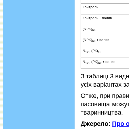
Контроль
Контроль + полив
(NPK)
60
(NPK)
+ полив
60
N
(РК)
120
60
N
(PK)
+ полив
120
60
З таблиці 3 вид
усіх варіантах 
Отже, при прави
пасовища можут
тваринництва.
Джерело:
Про о