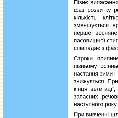
Пізнє випасанн
фаз розвитку р
кількість клі
зменшується в
перше весняне 
пасовищної стиг
співпадає з фаз
Строки припин
пізньому осінн
настання зими і
знижується. При
кінця вегетації
запасних речов
наступного року.
При вивченні шл