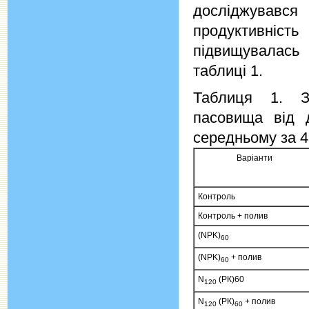
досліджувавс
продуктивніс
підвищувалась 
таблиці 1.
Таблиця 1. За
пасовища від 
середньому за 4
Варіанти
Контроль
Контроль + полив
(NPK)
60
(NPK)
+ полив
60
N
(РК)60
1
20
N
(РК)
+ полив
120
60