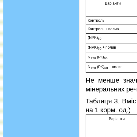
Варіанти
Контроль
Контроль + полив
(NPK)
60
(NPK)
+ полив
60
N
(РК)
120
60
N
(PK)
+ полив
120
60
Не менше значе
мінеральних реч
Таблиця 3. Вміс
на 1 корм. од.)
Варіанти