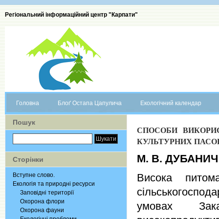
Регіональний інформаційний центр "Карпати"
Головна
Блоґ Остапа Цапулича
Екологічний календар
Пошук
СПОСОБИ ВИКОРИ
КУЛЬТУРНИХ ПАС
М. В. ДУБАНИЧ
Сторінки
Вступне слово.
Висока питом
Екологія та природні ресурси
сільськогоспода
Заповідні території
Охорона флори
умовах Зака
Охорона фауни