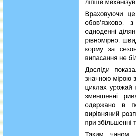
ліпше механізув
Враховуючи це
обов’язково, 
одноденні ділян
рівномірно, шви
корму за сезон
випасання не бі
Досліди показа
значною мірою з
циклах урожай 
зменшенні трив
одержано в п
вирівняний роз
при збільшенні 
Таким чином, 