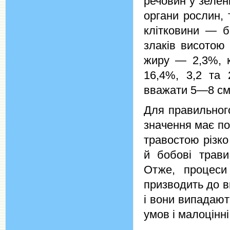
речовин у зелен
органи рослин, 
клітковини — б
злаків висотою 
жиру — 2,3%, 
16,4%, 3,2 та
вважати 5—8 см
Для правильног
значення має по
травостою різко
й бобові трави
Отже, процеси
призводить до в
і вони випадают
умов і малоцінн