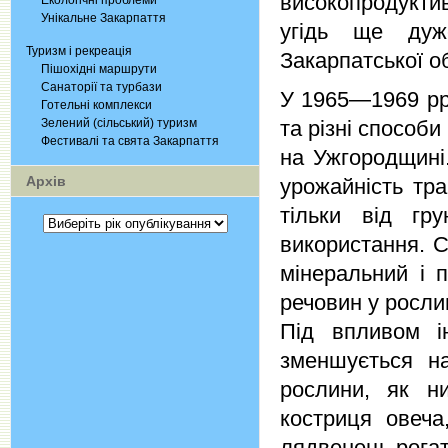
високопродукти
Екологічні проблеми
Унікальне Закарпаття
угідь ще дуж
Туризм і рекреація
Закарпатської о
Пішохідні маршрути
Санаторії та турбази
У 1965—1969 рр
Готельні комплекси
Зелений (сільський) туризм
та різні способ
Фестивалі та свята Закарпаття
на Ужгородщині.
Архів
урожайність тр
тільки від гр
використання. 
мінеральний і 
речовин у росли
Під впливом ін
зменшується н
рослини, як н
костриця овеча
лядвенець рогат