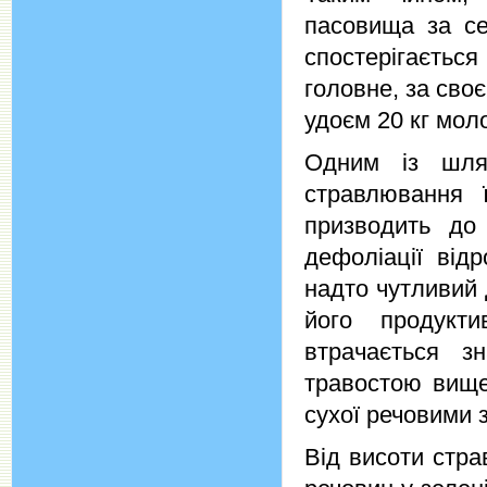
пасовища за се
спостерігаєтьс
головне, за сво
удоєм 20 кг мол
Одним із шля
стравлювання 
призводить до 
дефоліації від
надто чутливий 
його продукт
втрачається з
травостою вищ
сухої речовими з
Від висоти стр