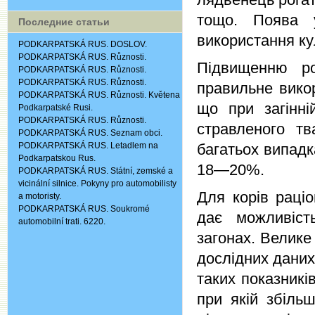
тощо. Поява 
Последние статьи
використання ку
PODKARPATSKÁ RUS. DOSLOV.
PODKARPATSKÁ RUS. Různosti.
Підвищенню ро
PODKARPATSKÁ RUS. Různosti.
PODKARPATSKÁ RUS. Různosti.
правильне вико
PODKARPATSKÁ RUS. Různosti. Květena
що при загінні
Podkarpatské Rusi.
PODKARPATSKÁ RUS. Různosti.
стравленого т
PODKARPATSKÁ RUS. Seznam obci.
PODKARPATSKÁ RUS. Letadlem na
багатьох випад
Podkarpatskou Rus.
18—20%.
PODKARPATSKÁ RUS. Státní, zemské a
vicinální silnice. Pokyny pro automobilisty
Для корів раці
a motoristy.
PODKARPATSKÁ RUS. Soukromé
дає можливіст
automobilní trati. 6220.
загонах. Велике 
дослідних даних 
таких показників
при якій збіль