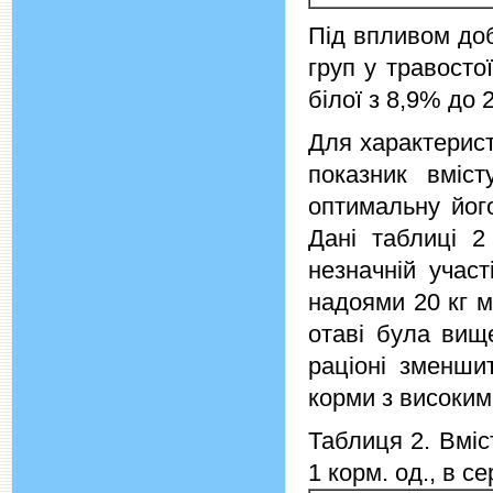
Під впливом доб
груп у травосто
білої з 8,9% до
Для характерист
показник вміс
оптимальну йог
Дані таблиці 2
незначній учас
надоями 20 кг м
отаві була вищ
раціоні зменши
корми з високим
Таблиця 2. Вміс
1 корм. од., в с