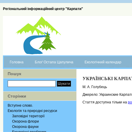
Регіональний інформаційний центр "Карпати"
Головна
Блоґ Остапа Цапулича
Екологічний календар
Пошук
УКРАЇНСЬКІ КАРПА
М. А. Голубець
Джерело: Украинские Карпаты. 
Сторінки
Стаття доступна тільки на
ро
Вступне слово.
Екологія та природні ресурси
Заповідні території
Охорона флори
Охорона фауни