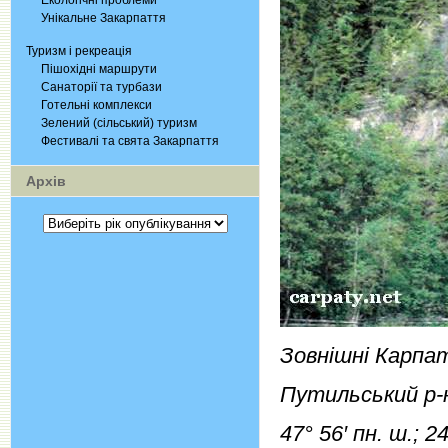
Екологічні проблеми
Унікальне Закарпаття
Туризм і рекреація
Пішохідні маршрути
Санаторії та турбази
Готельні комплекси
Зелений (сільський) туризм
Фестивалі та свята Закарпаття
Архів
Зовнішні Карпа
Путильський р-н
47° 56′ пн. ш.; 24