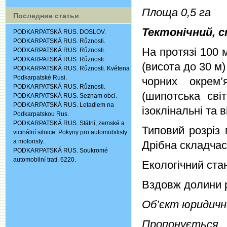
Площа 0,5 га
Последние статьи
Тектонічний, 
PODKARPATSKÁ RUS. DOSLOV.
PODKARPATSKÁ RUS. Různosti.
На протязі 100 
PODKARPATSKÁ RUS. Různosti.
PODKARPATSKÁ RUS. Různosti.
(висота до 30 м
PODKARPATSKÁ RUS. Různosti. Květena
Podkarpatské Rusi.
чорних окрем’я
PODKARPATSKÁ RUS. Různosti.
(шипотська сві
PODKARPATSKÁ RUS. Seznam obci.
PODKARPATSKÁ RUS. Letadlem na
ізоклінальні та 
Podkarpatskou Rus.
PODKARPATSKÁ RUS. Státní, zemské a
Типовий розріз 
vicinální silnice. Pokyny pro automobilisty
a motoristy.
Дрібна складчаст
PODKARPATSKÁ RUS. Soukromé
automobilní trati. 6220.
Екологічний ста
Вздовж долини р
Об’єкт юридичн
Пропонується 