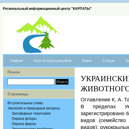
Региональный информационный центр "КАРПАТЫ"
Главная
Блог Остапа Цапулича
Книги
Статьи
Эк
Поиск
УКРАИНС
ЖИВОТНОГО
Страницы
Оглавление К. А. Та
Вступительное слово.
В пределах Ук
Экология и природные ресурсы
зарегистрировано 
Заповедные територии
Охрана флоры
видов (семейство
Охрана фауны
видов); рукокрылых