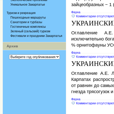
Экологические проблемы
зайцеобразных − 1 
Уникальное Закарпатье
Фауна
Туризм и рекреация
Комментарии отсутствуют
Пешеходные маршруты
УКРАИНСКИЕ
Санатории и турбазы
Гостиничные комплексы
Зеленый (сельский) туризм
Оглавление А.Е
Фестивали и праздники Закарпатья
исключительно бога
% орнитофауны УС
Архив
Фауна
Комментарии отсутствуют
УКРАИНСКИЕ
Оглавление А.Е. Л
Карпатах распрост
от равнин до самы
гнезда трясогузок и
Фауна
Комментарии отсутствуют