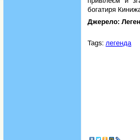
привілеєм й з
богатиря Кинижа
Джерело: Леген
Tags:
легенда