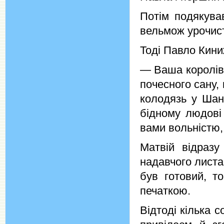
Потім подякував
вельмож урочист
Тоді Павло Киниж
— Ваша королівсь
почесного сану,
колодязь у Шан
бідному людові
вами вольністю,
Матвій відразу
надавчого листа 
був готовий, т
печаткою.
Відтоді кілька 