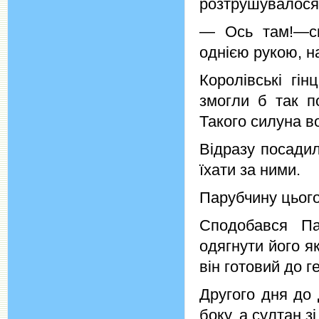
розтрушувалося 
— Ось там!—ск
однією рукою, н
Королівські гі
змогли б так по
Такого силуна в
Відразу посади
їхати за ними.
Парубчину цьог
Сподобався Па
одягнути його я
він готовий до г
Другого дня до
боку, а султан з