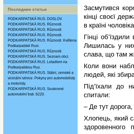
Засмутився кор
Последние статьи
кінці своєї дер
PODKARPATSKÁ RUS. DOSLOV.
в країні чоловіка
PODKARPATSKÁ RUS. Různosti.
PODKARPATSKÁ RUS. Různosti.
PODKARPATSKÁ RUS. Různosti.
Гінці об’їздили
PODKARPATSKÁ RUS. Různosti. Květena
Лишилась у ни
Podkarpatské Rusi.
PODKARPATSKÁ RUS. Různosti.
слава, що там ж
PODKARPATSKÁ RUS. Seznam obci.
PODKARPATSKÁ RUS. Letadlem na
Коли вони набл
Podkarpatskou Rus.
PODKARPATSKÁ RUS. Státní, zemské a
людей, які збира
vicinální silnice. Pokyny pro automobilisty
a motoristy.
Під’їхали до н
PODKARPATSKÁ RUS. Soukromé
спитали:
automobilní trati. 6220.
– Де тут дорога
Хлопець, який с
здоровенного 