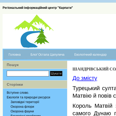
Регіональний інформаційний центр "Карпати"
Головна
Блоґ Остапа Цапулича
Екологічний календар
Пошук
ШАНДРІВСЬКИЙ СО
До змісту
Сторінки
Турецький султ
Вступне слово.
Матвію й повів с
Екологія та природні ресурси
Заповідні території
Король Матвій 
Охорона флори
Охорона фауни
самого Дунаю п