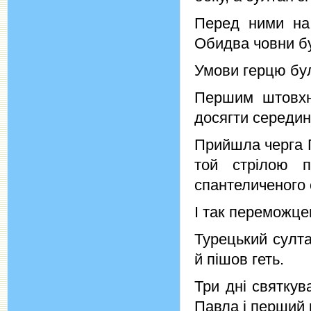
Перед ними на 
Обидва човни бу
Умови герцю були
Першим штовхну
досягти середини
Прийшла черга П
той стрілою п
спантеличеного 
І так переможц
Турецький султ
й пішов геть.
Три дні святкув
Павла і перший 