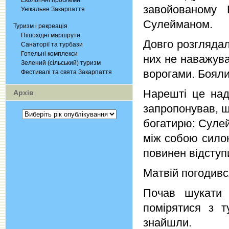
Екологічні проблеми
завойованому 
Унікальне Закарпаття
Сулейманом.
Туризм і рекреація
Пішохідні маршрути
Довго розглядал
Санаторії та турбази
Готельні комплекси
них не наважува
Зелений (сільський) туризм
ворогами. Бояли
Фестивалі та свята Закарпаття
Нарешті це над
Архів
запропонував, щ
богатирю: Сулей
між собою силою
повинен відступ
Матвій погодивс
Почав шукати 
помірятися з т
знайшли.