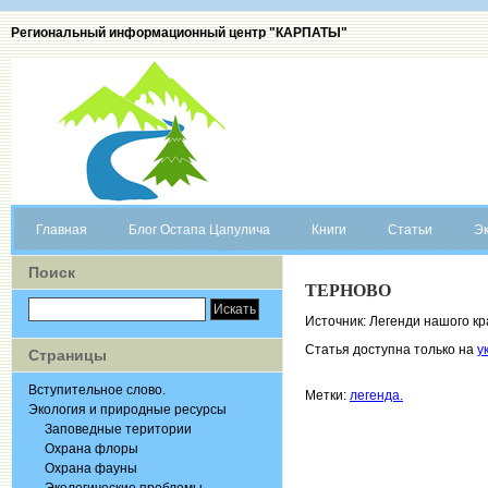
Региональный информационный центр "КАРПАТЫ"
Главная
Блог Остапа Цапулича
Книги
Статьи
Эк
Поиск
ТЕРНОВО
Источник: Легенди нашого кра
Статья доступна только на
у
Страницы
Вступительное слово.
Метки:
легенда.
Экология и природные ресурсы
Заповедные територии
Охрана флоры
Охрана фауны