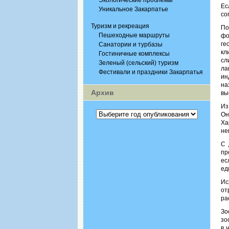
Экологические проблемы
Ес
Уникальное Закарпатье
со
Туризм и рекреация
По
Пешеходные маршруты
фо
ге
Санатории и турбазы
кл
Гостиничные комплексы
сл
Зеленый (сельский) туризм
ла
Фестивали и праздники Закарпатья
ин
на
Архив
вы
Из
Он
Ха
не
С 
пр
ес
ед
Ис
от
ра
Зо
зо
в 