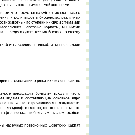
а наиболее простом и доступном варианте
давно и широко применяемой зоологами.
том, что, несмотря на субъективность такого
чении и роли видов в биоценозах различных
сти животных по степени их связи с теми или
 населяющих Советские Карпаты, мы имели
да в пределах даже весьма близких по своему
сти фауны каждого ландшафта, мы разделили
рии на основании оценки их численности по
ценозе ландшафта большим, всюду и часто
ими видами и составляющие основное ядро
овольно часто встречающиеся в ландшафте,
 в ландшафте важное, но не главное место.
шафте весьма небольшим числом особей,
ны наземных позвоночных Советских Карпат