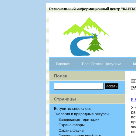
Региональный информационный центр "КАРП
Главная
Блог Остапа Цапулича
К
Поиск
П
Р
Страницы
К
Уч
Вступительное слово.
ра
Экология и природные ресурсы
по
Заповедные територии
пр
Охрана флоры
че
Охрана фауны
но