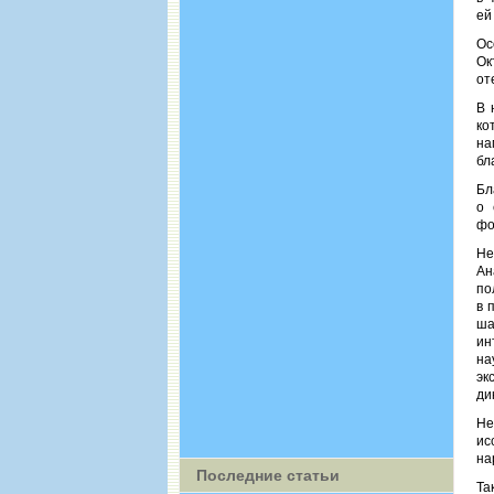
ей
Ос
Ок
от
В 
ко
на
бл
Бл
о 
фо
Не
Ан
по
в 
ша
ин
на
эк
ди
Не
ис
на
Последние статьи
Та