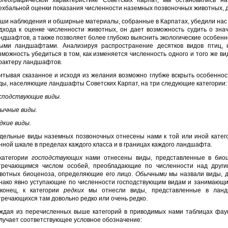
огеографической характеристике Советских Карпат, мы остановились н
ехбальной оценки показания численности наземных позвоночных животных, 
ши наблюдения и обширные материалы, собранные в Карпатах, убедили нас в 
дхода к оценке численности животных, он дает возможность судить о зна
ндшафтов, а также позволяет более глубоко выяснить экологические особенно
ыми ландшафтами. Анализируя распространение десятков видов птиц,
зможность убедиться в том, как изменяется численность одного и того же ви
рактеру ландшафтов.
итывая сказанное и исходя из желания возможно глубже вскрыть особенно
ды, населяющие ландшафты Советских Карпат, на три следующие категории:
сподствующие виды.
ычные виды.
дкие виды.
дельные виды наземных позвоночных отнесены нами к той или иной катего
нной шкале в пределах каждого класса и в границах каждого ландшафта.
категории
господствующих
нами отнесены виды, представленные в био
тречающимся числом особей, преобладающие по численности над друг
вотных биоценоза, определяющие его лицо.
Обычными
мы назвали виды, д
нако явно уступающие по численности господствующим видам и занимающие
конец, к категории
редких
мы отнесли виды, представленные в ланд
тречающихся там довольно редко или очень редко.
ждая из перечисленных выше категорий в приводимых нами таблицах фау
лучает соответствующее условное обозначение: