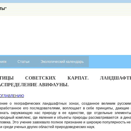
АТЫ"
ниги
Статьи
Экологический календарь
ТИЦЫ СОВЕТСКИХ КАРПАТ. ЛАНДШАФТНО
АСПРЕДЕЛЕНИЕ АВИФАУНЫ.
 ОГЛАВЛЕНИЮ
ение о географических ландшафтных зонах, созданное великим русским
зработанное его последователями, воплощает в себе принципы, дающие в
знать окружающую нас природу в ее единстве, где отдельные элементы
иродный комплекс, где явления и объекты природы рассматриваются .в дина
ловека. Это учение завоевало полное признание и широкую популярность не т
 и среди ученых других областей природоведческих наук.