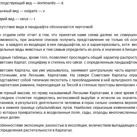
сподствующий вид — dominantis — d.
ычный вид — vulgaris — v.
дкий вид — rarus — r.
сутствие вида в ландшафте обозначается черточкой.
 отдаем себе отчет в том, что принятая нами схема далеко не совершен
зможность, при анализе списков получить представление не только об ос
ны и каждого из входящих в нее ландшафтов, но и характеризовать, хотя в
дельные виды животных и тем самым определить их роль и значение в биоце
одные таблицы, кроме того, позволяют проследить общий характер распрост
ветских Карпат, специфику и степень его связи с определенным ландшафтом
ветские Карпаты, как уже указывалось, занимают центральную часть карпат
сточными, или Лесными, Карпатами. На севере Советские Карпаты огра
едставляет собой типичную лесостепь с преобладанием в ней культурного л
карпатская равнина, переходящая за Тиссой в степные просторы венгерских 
м горный массив, по праву называемый Лесными Карпатами, в свое время 
следнее столетие подверглись интенсивной вырубке и исчезли на значите
таников, в результате деятельности человека в горах сильно снижена верхня
м и нижняя граница субальпийских лугов. Наиболее серьезным изменениям 
о которых превратились в возделанные поля, сады, огороды многочисленны
чных долин.
обенностями экспозиции, разностью в инсоляции, количеством выпадающих 
спределения растительности в Карпатах.