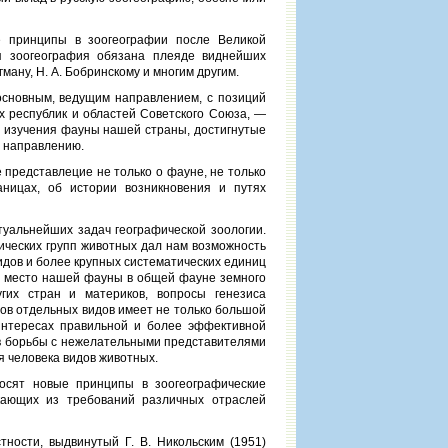
е принципы в зоогеографии после Великой
я зоогеография обязана плеяде виднейших
егману, Н. А. Бобринскому и многим другим.
 основным, ведущим направлением, с позиций
х республик и областей Советского Союза, —
и изучения фауны нашей страны, достигнутые
у направлению.
представлецие не только о фауне, не только
ницах, об истории возникновения и путях
туальнейших задач географической зоологии.
ических групп животных дал нам возможность
идов и более крупных систематических единиц
ь место нашей фауны в общей фауне земного
их стран и материков, вопросы генезиса
лов отдельных видов имеет не только большой
 интересах правильной и более эффективной
ов борьбы с нежелательными представителями
 человека видов животных.
носят новые принципы в зоогеографические
кающих из требований различных отраслей
тности, выдвинутый Г. В. Никольским (1951)