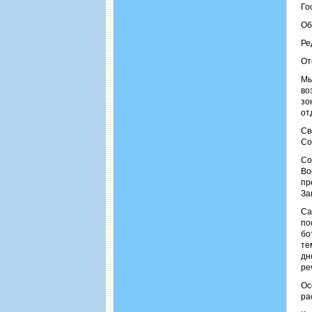
Го
Об
Ре
От
Мы
во
зо
от
Св
Со
Со
Во
пр
За
Са
по
бо
те
дн
ре
Ос
ра