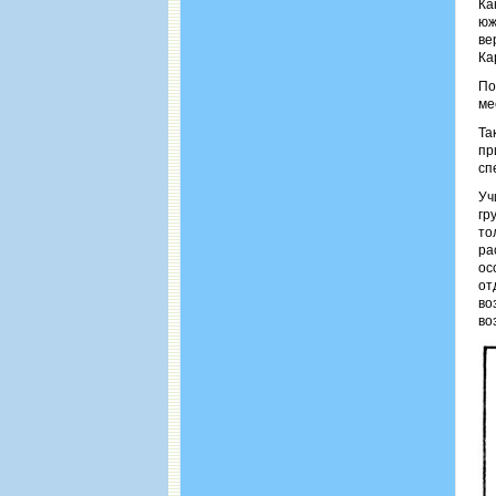
Ка
юж
ве
Ка
По
ме
Та
пр
сп
Уч
гр
то
ра
ос
от
во
во