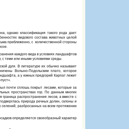
на, однако классификация такого рода дает
обенностях видового состава животных целой
есьма приближенно, с количественной стороны
нозе.
ранения каждого вида в условиях ландшафтов
, с теми или иными условиями среды.
ской дуги. В литературе их обычно называют
ничены Волыно-Подольским плато, которое
андшафта, а у южных предгорий Карпат лежит
«пуст».
был почти сплошь покрыт лесами, которые за
льных пространствах гор. По данным многих
я граница распространения лесов, а вместе с
подверглась природа речных долин, склоны и
х селений, разбросанных на всем протяжении
осадков определяется своеобразный характер