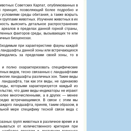
ивотных Советских Карпат, опубликованных в
й принцип, позволяющий более подробно и
и условиями среды обитания, а также вскрыть
 группами животных. Изучение животных в их
ость выяснить детальное распространение
х ареалов в пределах данной горной страны,
еленных факторов среды, вызывающих те или
личных биоценозах.
обходимым при характеристике фауны каждой
о ландшафты данной зоны или встречающихся
блюдались за пределами своей зоны, то в
 и полно охарактеризовать специфические
опных видов, тесно связанных с ландшафтами
многие ландшафты различных зон. Такие виды
ландшафта, так как эти виды, не одинаково
реды, которыми характеризуется каждый из
льство, что даже виды-индикаторы не играют
более многочисленными, а в других — менее
 редко встречающимися. В связи с этим мы
аждого ландшафта, приняв, таким образом, в
льной мере специфику тесной связи вида с
азных групп животных в различное время и в
ываться от количественного критерия при