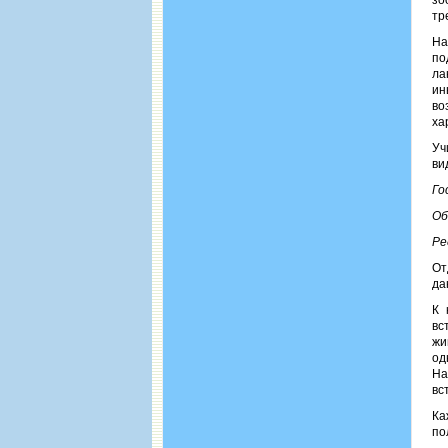
зо
тр
На
по
ла
ин
во
ха
Уч
ви
Го
Об
Ре
От
да
К 
вс
жи
од
На
вс
Ка
по