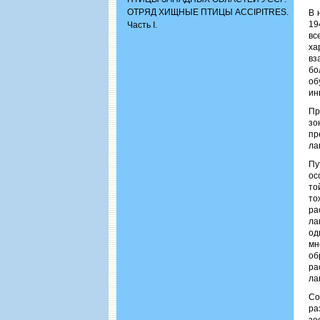
ОТРЯД ХИЩНЫЕ ПТИЦЫ ACCIPITRES.
В 
19
Часть I.
вс
ха
вз
бо
об
ин
Пр
зо
пр
ла
Пу
ос
то
то
ра
ла
од
мн
об
ра
ла
Со
ра