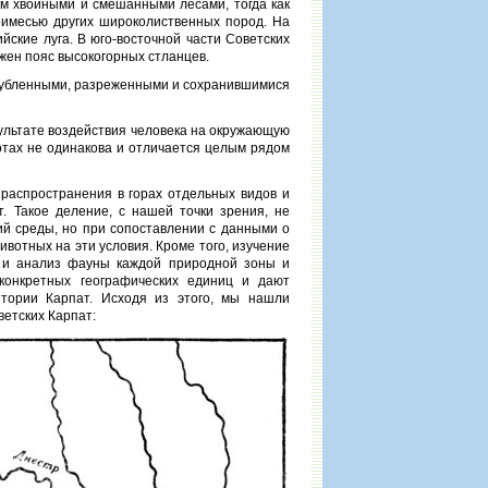
ом хвойными и смешанными лесами, тогда как
римесью других широколиственных пород. На
йские луга. В юго-восточной части Советских
ожен пояс высокогорных стланцев.
ырубленными, разреженными и сохранившимися
зультате воздействия человека на окружающую
отах не одинакова и отличается целым рядом
распространения в горах отдельных видов и
. Такое деление, с нашей точки зрения, не
ий среды, но при сопоставлении с данными о
вотных на эти условия. Кроме того, изучение
 и анализ фауны каждой природной зоны и
конкретных географических единиц и дают
тории Карпат. Исходя из этого, мы нашли
етских Карпат: