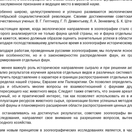
 заслуженное признание и ведущее место в мировой науке.
обенно широко, целеустремленно и успешно развиваются экологически
тябрьской социалистической революции. Своими достижениями советска
ечественных ученых: В. Г. Гептнеру, Г. П. Дементьеву, Л. А. Зенкевичу, Б. К. Шт
настоящее время, когда экологическое направление в зоогеографии стало
торого анализируется не только фауна целой страны, но и фауна отдельны
м кажется, можно должным образом оценить значительные успехи в област
агодаря господствовавшему длительное время в зоогеографии историческом
агодаря работам, проведенным русскими зоогеографами, мы получили ясное 
ее особенностях, но и о закономерностях распределения фаун, их гра
рмирования отдельных фаун.
 менее важну!о роль историческое направление сыграло и при решении ак
ализ результатов изучения ареалов отдельных видов и различных системат
лучить представление о характере и границах распространения отдельных в
пределах нашей страны, Евразии или Палеарктики. Он позволил определит
ра и объяснить многие вопросы ее взаимоотношений с фаунами друг
тересующего нас животного мира. Следует также отметить, что знание ареа
учный, но и практический интерес, так как позволяет использовать их в
сплуатации ресурсов животного сырья, организации более успешных метод
кой фауны и планомерного расширения области распространения ценных для
 останавливаясь на достигнутых результатах, советские зоогеографы в
следования, направляют свое внимание на разрешение вопросов, выте
родного хозяйства.
ким новым принципом в зоогеографических исследованиях является, в час