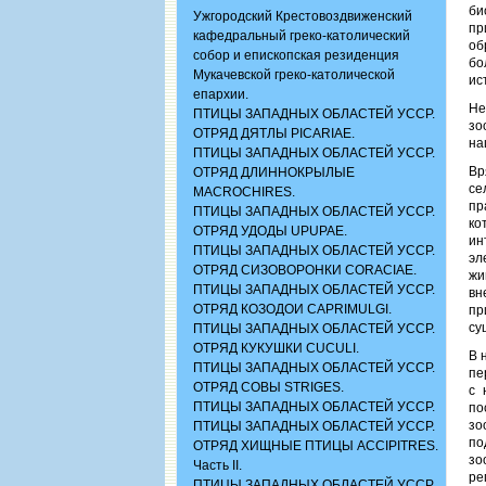
би
Ужгородский Крестовоздвиженский
пр
кафедральный греко-католический
об
собор и епископская резиденция
бо
Мукачевской греко-католической
ис
епархии.
Не
ПТИЦЫ ЗАПАДНЫХ ОБЛАСТЕЙ УССР.
зо
ОТРЯД ДЯТЛЫ PICARIAE.
на
ПТИЦЫ ЗАПАДНЫХ ОБЛАСТЕЙ УССР.
Вр
ОТРЯД ДЛИННОКРЫЛЫЕ
се
MACROCHIRES.
пр
ПТИЦЫ ЗАПАДНЫХ ОБЛАСТЕЙ УССР.
ко
ОТРЯД УДОДЫ UPUPAE.
ин
ПТИЦЫ ЗАПАДНЫХ ОБЛАСТЕЙ УССР.
эл
ОТРЯД СИЗОВОРОНКИ CORACIАЕ.
жи
ПТИЦЫ ЗАПАДНЫХ ОБЛАСТЕЙ УССР.
вн
ОТРЯД КОЗОДОИ CAPRIMULGI.
пр
су
ПТИЦЫ ЗАПАДНЫХ ОБЛАСТЕЙ УССР.
ОТРЯД КУКУШКИ CUCULI.
В 
ПТИЦЫ ЗАПАДНЫХ ОБЛАСТЕЙ УССР.
пе
ОТРЯД СОВЫ STRIGES.
с 
ПТИЦЫ ЗАПАДНЫХ ОБЛАСТЕЙ УССР.
по
зо
ПТИЦЫ ЗАПАДНЫХ ОБЛАСТЕЙ УССР.
по
ОТРЯД ХИЩНЫЕ ПТИЦЫ ACCIPITRES.
зо
Часть II.
ре
ПТИЦЫ ЗАПАДНЫХ ОБЛАСТЕЙ УССР.