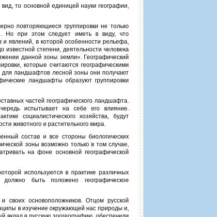
вид, то основной единицей науки географии,
мерно повторяющиеся группировки не только
. Но при этом следует иметь в виду, что
 и явлений, в которой особенности рельефа,
 до известной степени, деятельности человека
яжении данной зоны земли». Географический
пировки, которые считаются географическими
о для ландшафтов лесной зоны они получают
афические ландшафты образуют группировки
оставных частей географического ландшафта.
ередь испытывает на себе его влияние.
тике социалистического хозяйства, будут
сти животного и растительного мира.
венный состав и все стороны биологических
ической зоны возможно только в том случае,
атривать на фоне основной географической
которой используются в практике различных
я должно быть положено географическое
и своих основоположников. Отцом русской
инципы в изучение окружающей нас природы и,
ый вклад в русскую зоогеографию, обеспечили