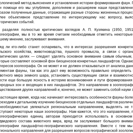
ологический метод выяснения и установления истории формирования фаун. Пр
и помощи его мы углубляем, дополняем и расширяем наши представлени
разом полученные данные, отражающие разные стороны жизненных процессо
лее объективное представление по интересующему нас вопросу, выяс
торических событий.
 разделяя полностью критических взглядов А. П. Кузякина (1950, 195
огеографии, мы в то же время считаем необходимым отметить некоторые
шему мнению, заслуживают внимания.
яд ли кто-либо станет оспаривать, что в интересах разрешения конкрет
льского хозяйства, животноводства, пушного промысла, .в связи с орг
актических целях — следует уделять основное внимание самым обычным,
торые составляют основной фон биоценозов конкретных ландшафтов. Однако 
тересов зоогеографа. Он не может и не должен отказываться от анализа данн
ементам фауны, так как это даст ему возможность правильно определит
вотного мира земного шара, установить существующие связи и взаимоот
ести еще большую ясность в историю возникновения и пути формирования 
иродных зон и входящих в них ландшафтов. Это направление в зоогеограф
ществования других направлений и, конечно, не может заменить собой науки 
настоящее время, когда нас начинают интересовать особенности фауны боле
реходим к детальному изучению биоценозов отдельных ландшафтов различны
необходимостью увлекаться региональным направлением, выделять не тол
ступают некоторые наши зоогеографы. Нам кажется, что это направление, 
огеографических единиц авторам приходится использовать в основно
двидового состава животного мира, вряд ли заслуживает большого вниман
огеографии ландшафтно-географического направления. Вместе с тем мы
гионального направления для разрешения вопросов географической зоологии