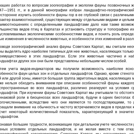
наших работах по вопросам зоогеографии и экологии фауны позвоночных ж
47—1951 гг., и в данной монографии избран ландшафтно-географически
есторонне изучить особенности фауны гор в ее глубокой связи с различным
рактер взаимоотношений, существующих между отдельными видами и целыми
аимоотношениях с определенными ландшафтами дало нам также возможн
льшинства видов птиц в Карпатах и установить структуру и топографию и
условливаемых экологическими особенностями видов, и понять роль опред
ые изменения в численности животных, и особенности этих изменений в раз
оводя зоогеографический анализ фауны Советских Карпат, мы считали не
ны выделять ядро наиболее типичных для нее животных, населяющих тольк
еимущественно в этих ландшафтах. Если эти животные частично и на
ндшафтах других зон они были представлены небольшим числом особей.
тем учета видов-индикаторов мы получили возможность наиболее ясно
обенности фаун целых зон и отдельных ландшафтов. Однако, кроме стенот
й или другой зоны, имеется большая группа эвритопных видов, населяющих 
же нельзя обходить вниманием при описании особенностей фауны каждого 
спространенные во всех ландшафтах, различно реагируют на условия с
ндшафтов. При изучении фауны Советских Карпат мы учитывали то обстояте
инаковой роли в биоценозах всех ландшафтов, будучи в одних биотопах 
огочисленными, вследствие чего они являются то господствующими, то
ращали внимание на обычность и частоту встречаемости видов в пределах к
счет некоторый количественный показатель, характеризующий в значите
ндшафтом.
знавая большие трудности, возникающие при детальном учете численности р
зных условиях отдельных ландшафтов, и не желая вместе с тем отказ