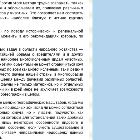
отив этого метода трудно возражать, так как
я и обосновываем их, привлекая различным
в у животных. Это позволяет нам составить
нить наиболее близкую к истине картину
1) по поводу исторической и региональной
 моменты в его рекомендациях, которые, по
ных задач в области народного хозяйства —
анизацией борьбы с вредителями и в других
 наиболее многочисленным видам животных,
этими объектами не может ограничиться круг
ых по всем как многочисленным, так и редким
ь место фауны нашей страны в многообразии
ношения между фаунами различных областей,
фауны не только материков, но и отдельных
ии ни в коей мере не исключает возможности
зоогеографии в целом.
е мелких географических масштабов, когда мы
х природных зон, вряд ли можно согласиться
ько округа, но и участки, подучастки, как
при котором для установления таких дробных
м лишь некоторые особенности видового и
ия, особенно, если учесть существование в
 считаем неправильной недооценку данных
.