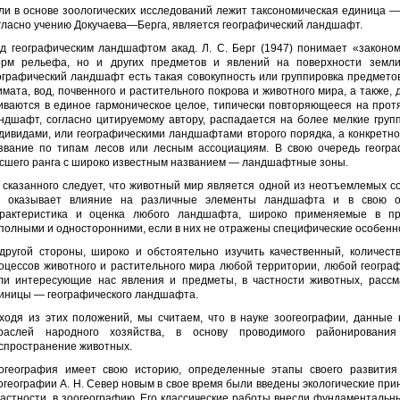
ли в основе зоологических исследований лежит таксономическая единица — 
гласно учению Докучаева—Берга, является географический ландшафт.
д географическим ландшафтом акад. Л. С. Берг (1947) понимает «законо
рм рельефа, но и других предметов и явлений на поверхности земли
ографический ландшафт есть такая совокупность или группировка предметов
имата, вод, почвенного и растительного покрова и животного мира, а также,
иваются в единое гармоническое целое, типически повторяющееся на прот
ндшафт, согласно цитируемому автору, распадается на более мелкие груп
дивидами, или географическими ландшафтами второго порядка, а конкретн
звание по типам лесов или лесным ассоциациям. В свою очередь геогр
сшего ранга с широко известным названием — ландшафтные зоны.
 сказанного следует, что животный мир является одной из неотъемлемых с
 оказывает влияние на различные элементы ландшафта и в свою оч
рактеристика и оценка любого ландшафта, широко применяемые в прак
полными и односторонними, если в них не отражены специфические особенно
другой стороны, широко и обстоятельно изучить качественный, количест
оцессов животного и растительного мира любой территории, любой географ
ли интересующие нас явления и предметы, в частности животных, рассм
иницы — географического ландшафта.
ходя из этих положений, мы считаем, что в науке зоогеографии, данные 
раслей народного хозяйства, в основу проводимого районировани
спространение животных.
огеография имеет свою историю, определенные этапы своего развития 
огеографии А. Н. Север новым в свое время были введены экологические пр
частности, в зоогеографию. Его классические работы внесли фундаментальн