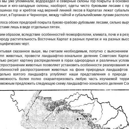
к мы уже упоминали, водораздел и северные склоны гор покрыты в основн
ные и юго-западные склоны, наоборот, одеты чисто буковыми лесами с п
ршинах гор и хребтов над верхней линией лесов в Карпатах лежат субальпи
рпат, в Горганах и Черногоре, между тайгой и субальпийскими лугами распол
лоса обоих предгорий покрыта буково-грабово-дубовыми лесами, сильно в
стами лишь в виде отдельных пятен.
ким образом, вследствие особенностей геоморфологии, климата, почв и в ре
ироду растительность Восточных Карпат в разных пунктах и на разных выс
ецифических черт.
итывая сказанное выше, мы считаем необходимым, попутно с выяснением 
упп животных, провести ландшафтно-зональное деление Советских Карпат
лько рисует картину распределения в горах однородных и различных услов
спространении животных позволяет установить особенности реагирования жи
обенностей распространения животных на фоне природных ландшафтов
дельно взятого ландшафта углубляют наши представления о природе 
зможность более полно охарактеризовать любую часть изучаемой терри
зможным предложить следующую схему ландшафтно-зонального деления Сов