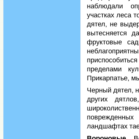
наблюдали оп
участках леса т
дятел, не выде
вытесняется д
фруктовые сад
неблагоприя
приспособиться
пределами кул
Прикарпатье, мы
Черный дятел, 
других дятло
широколиств
поврежденных
ландшафтах таеж
Вороновые
. В