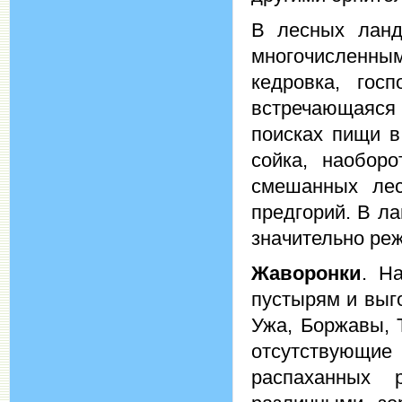
В лесных ланд
многочисленны
кедровка, гос
встречающаяс
поисках пищи в
сойка, наобор
смешанных лес
предгорий. В л
значительно реж
Жаворонки
. Н
пустырям и выг
Ужа, Боржавы, 
отсутствующи
распаханных 