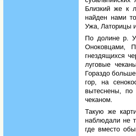
Близкий же к 
найден нами т
Ужа, Латорицы 
По долине р. У
Оноковцами, П
гнездящихся че
луговые чекан
Гораздо больше
гор, на сенок
вытеснены, по
чеканом.
Такую же карт
наблюдали не т
где вместо обы