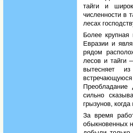
тайги и широ
численности в 
лесах господств
Более крупная 
Евразии и явля
рядом располо
лесов и тайги 
вытесняет и
встречающуюся 
Преобладание 
сильно сказыв
грызунов, когда
За время рабо
обыкновенных н
добыли только 