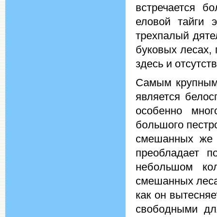
встречается б
еловой тайги 
трехпалый дяте
буковых лесах,
здесь и отсутст
Самым крупным 
является белос
особенно мног
большого пестро
смешанных же л
преобладает п
небольшом кол
смешанных леса
как он вытесня
свободными дл