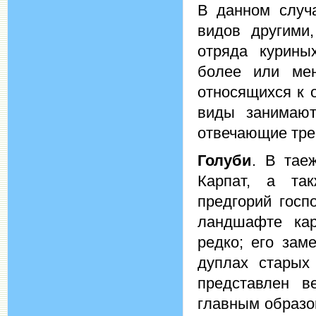
В данном случ
видов другими
отряда курины
более или мен
относящихся к 
виды занимают
отвечающие тре
Голуби
. В тае
Карпат, а та
предгорий госп
ландшафте кар
редко; его зам
дуплах старых
представлен в
главным образо