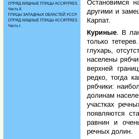
Остановимся н
ОТРЯД ХИЩНЫЕ ПТИЦЫ ACCIPITRES.
Часть II.
другими и заме
ПТИЦЫ ЗАПАДНЫХ ОБЛАСТЕЙ УССР.
Карпат.
ОТРЯД ХИЩНЫЕ ПТИЦЫ ACCIPITRES.
Часть I.
Куриные
. В ла
только тетерев
глухарь, отсут
населены рябчи
верхней границ
редко, тогда к
рябчики: наибо
долинам населе
участках речны
появляются ста
равнин и очен
речных долин.