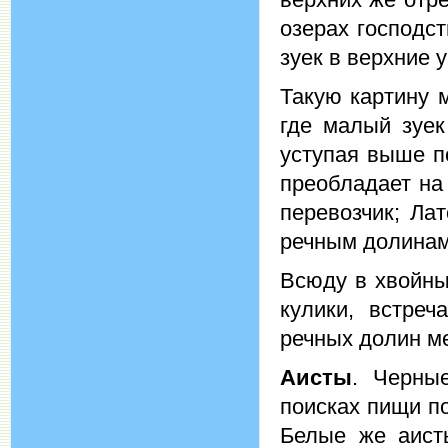
озерах господс
зуек в верхние 
Такую картину 
где малый зуек
уступая выше п
преобладает на
перевозчик; Лат
речным долинам
Всюду в хвойны
кулики, встреч
речных долин м
Аисты
. Черны
поисках пищи п
Белые же аист