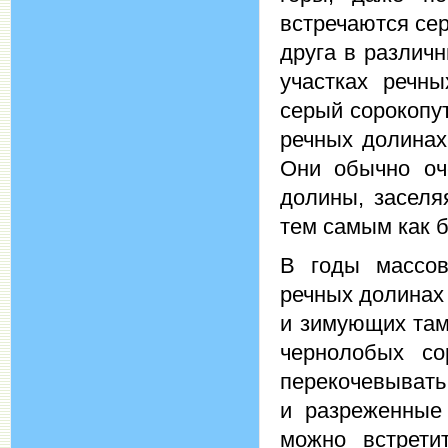
встречаются се
друга в различ
участках речны
серый сорокопут
речных долинах
Они обычно оч
долины, заселя
тем самым как б
В годы массов
речных долинах 
и зимующих там
чернолобых со
перекочевывать
и разреженные 
можно встрети