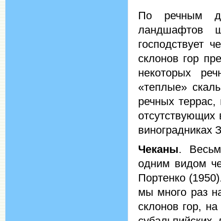
По речным д
ландшафтов ш
господствует ч
склонов гор пр
некоторых ре
«теплые» скал
речных террас,
отсутствующих 
виноградниках 
Чеканы
. Весь
одним видом че
Портенко (1950
мы много раз н
склонов гор, на
субальпийских 