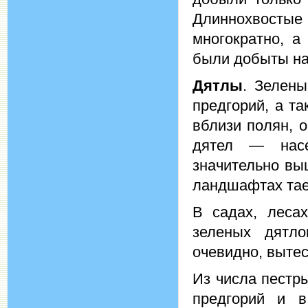
Длиннохвостые
многократно, а
были добыты на
Дятлы
. Зелены
предгорий, а т
вблизи полян, 
дятел — насе
значительно выш
ландшафтах тае
В садах, лесах
зеленых дятло
очевидно, выте
Из числа пестр
предгорий и в