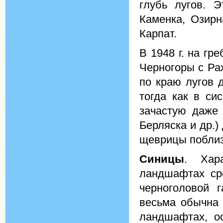
глубь лугов. 
Каменка, Озирн
Карпат.
В 1948 г. на гр
Черногоры с Ра
по краю лугов 
тогда как в си
зачастую даже 
Берляска и др.
щеврицы поблиз
Синицы
. Хар
ландшафтах сре
черноголовой г
весьма обычна 
ландшафтах, о