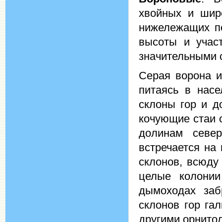
хвойных и шир
нижележащих п
высоты и учас
значительными с
Серая ворона и
питаясь в насе
склоны гор и д
кочующие стаи 
долинам севе
встречается на
склонов, всюду
целые колонии
дымоходах за
склонов гор га
другими орнито