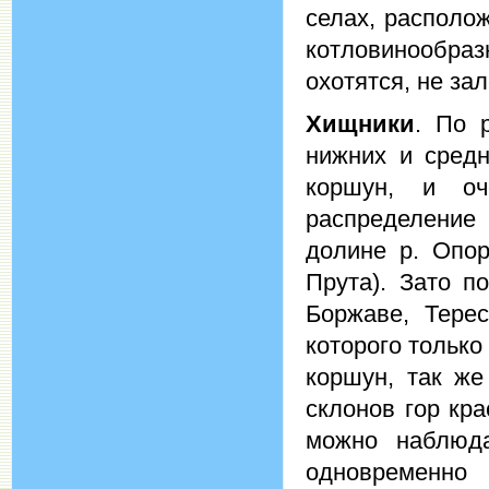
селах, располо
котловинообраз
охотятся, не за
Хищники
. По 
нижних и средн
коршун, и оч
распределение
долине р. Опор
Прута). Зато п
Боржаве, Тере
которого только
коршун, так же
склонов гор кр
можно наблюд
одновременно