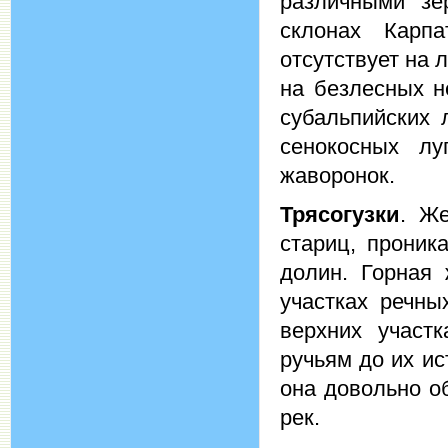
различными зе
склонах Карп
отсутствует на 
на безлесных н
субальпийских 
сенокосных лу
жаворонок.
Трясогузки
. Же
стариц, проник
долин. Горная 
участках речны
верхних участ
ручьям до их ис
она довольно о
рек.