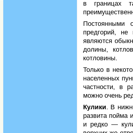
в границах т
преимущественн
Постоянными о
предгорий, не
являются обыкн
долины, котло
котловины.
Только в некот
населенных пун
частности, в р
можно очень ред
Кулики
. В нижн
развита пойма и
и редко — кули
верхних же отре