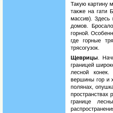
Такую картину м
также на гати 
массив). Здесь
домов. Бросало
горной. Особенн
где горные тр
трясогузок.
Щеврицы
. Нач
границей широк
лесной конек.
вершины гор и 
полянах, опушка
пространствах р
границе лесн
распространен