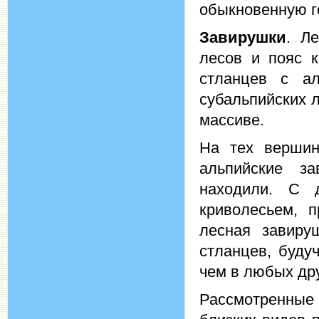
обыкновенную г
Завирушки
. Л
лесов и пояс к
стланцев с ал
субальпийских л
массиве.
На тех вершин
альпийские з
находили. С 
криволесьем, п
лесная завиру
стланцев, буду
чем в любых др
Рассмотренны