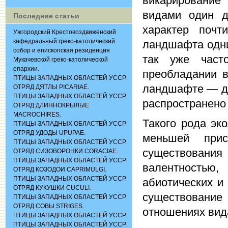
викарирование
видами один д
Последние статьи
характер поч
Ужгородский Крестовоздвиженский
кафедральный греко-католический
ландшафта одним
собор и епископская резиденция
так уже част
Мукачевской греко-католической
епархии.
преобладании в
ПТИЦЫ ЗАПАДНЫХ ОБЛАСТЕЙ УССР.
ландшафте — др
ОТРЯД ДЯТЛЫ PICARIAE.
ПТИЦЫ ЗАПАДНЫХ ОБЛАСТЕЙ УССР.
распространено
ОТРЯД ДЛИННОКРЫЛЫЕ
MACROCHIRES.
Такого рода эк
ПТИЦЫ ЗАПАДНЫХ ОБЛАСТЕЙ УССР.
ОТРЯД УДОДЫ UPUPAE.
меньшей прис
ПТИЦЫ ЗАПАДНЫХ ОБЛАСТЕЙ УССР.
существования
ОТРЯД СИЗОВОРОНКИ CORACIАЕ.
ПТИЦЫ ЗАПАДНЫХ ОБЛАСТЕЙ УССР.
валентностью
ОТРЯД КОЗОДОИ CAPRIMULGI.
ПТИЦЫ ЗАПАДНЫХ ОБЛАСТЕЙ УССР.
абиотических и
ОТРЯД КУКУШКИ CUCULI.
существование
ПТИЦЫ ЗАПАДНЫХ ОБЛАСТЕЙ УССР.
ОТРЯД СОВЫ STRIGES.
отношениях вид
ПТИЦЫ ЗАПАДНЫХ ОБЛАСТЕЙ УССР.
ПТИЦЫ ЗАПАДНЫХ ОБЛАСТЕЙ УССР.