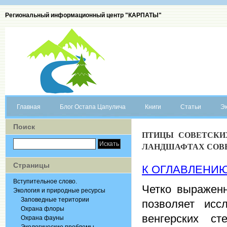
Региональный информационный центр "КАРПАТЫ"
Главная
Блог Остапа Цапулича
Книги
Статьи
Эк
Поиск
ПТИЦЫ СОВЕТСКИХ
ЛАНДШАФТАХ СОВЕ
Страницы
К ОГЛАВЛЕНИ
Вступительное слово.
Четко выраженн
Экология и природные ресурсы
Заповедные територии
позволяет исс
Охрана флоры
венгерских с
Охрана фауны