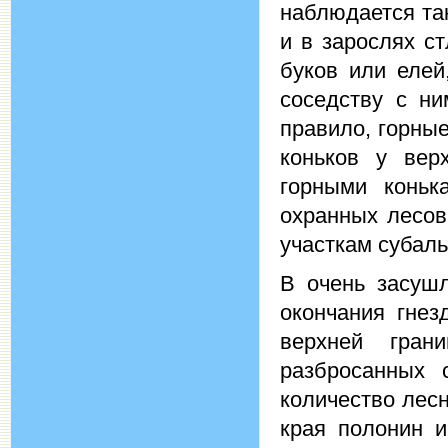
наблюдается так
и в зарослях с
буков или елей
соседству с ни
правило, горные
коньков у вер
горными коньк
охранных лесов
участкам субаль
В очень засушл
окончания гнез
верхней гран
разбросанных 
количество лесн
края полонин и