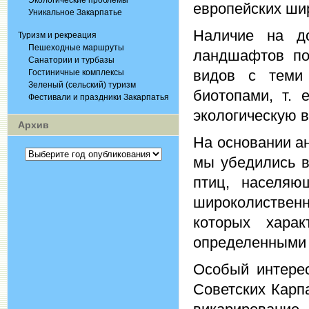
Экологические проблемы
европейских шир
Уникальное Закарпатье
Наличие на д
Туризм и рекреация
Пешеходные маршруты
ландшафтов по
Санатории и турбазы
видов с теми
Гостиничные комплексы
Зеленый (сельский) туризм
биотопами, т. 
Фестивали и праздники Закарпатья
экологическую 
Архив
На основании а
мы убедились в
птиц, населяю
широколиствен
которых хара
определенными 
Особый интерес
Советских Карп