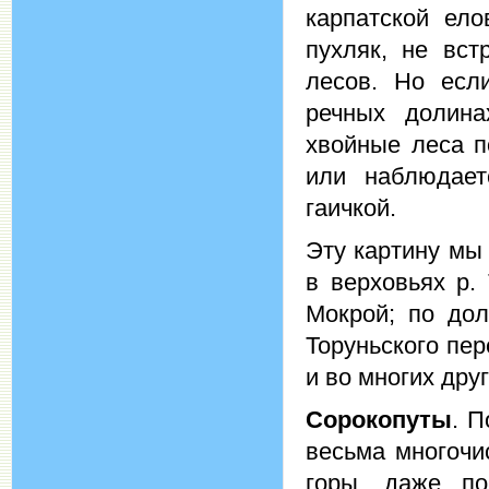
карпатской ело
пухляк, не вс
лесов. Но есл
речных долина
хвойные леса п
или наблюдает
гаичкой.
Эту картину мы
в верховьях р.
Мокрой; по дол
Торуньского пер
и во многих дру
Сорокопуты
. 
весьма многочи
горы, даже п