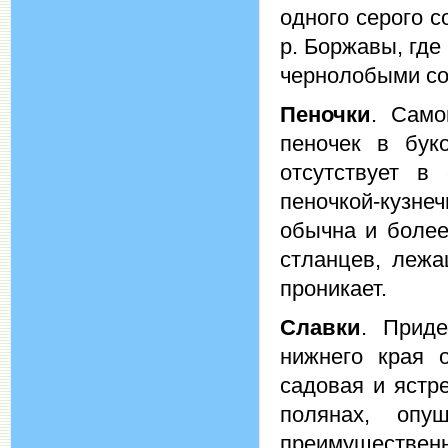
одного серого 
р. Боржавы, где
чернолобыми со
Пеночки
. Само
пеночек в буко
отсутствует в
пеночкой-кузне
обычна и более
стланцев, лежа
проникает.
Славки
. Прид
нижнего края 
садовая и ястр
полянах, опу
преимуществен