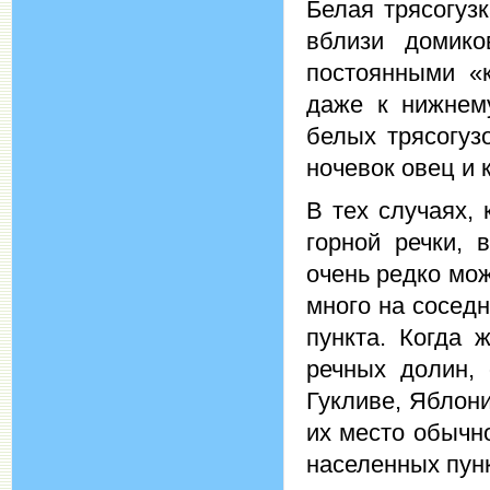
Белая трясогуз
вблизи домико
постоянными «
даже к нижнему
белых трясогуз
ночевок овец и 
В тех случаях,
горной речки, 
очень редко мож
много на сосед
пункта. Когда 
речных долин, 
Гукливе, Яблони
их место обычн
населенных пунк