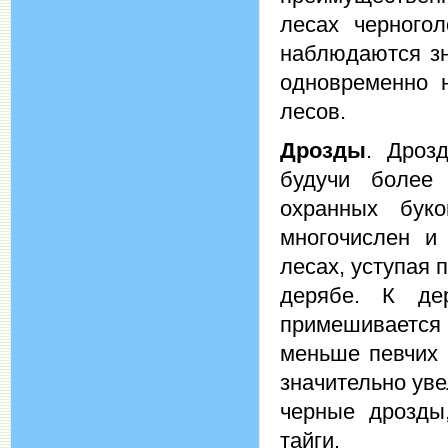
лесах черного
наблюдаются зн
одновременно 
лесов.
Дрозды
. Дроз
будучи более
охранных бук
многочислен и
лесах, уступая 
дерябе. К де
примешивается
меньше певчих 
значительно уве
черные дрозды
тайги.