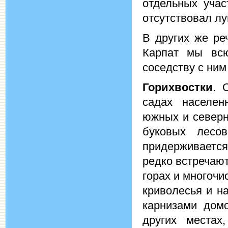
отдельных учас
отсутствовал лу
В других же ре
Карпат мы всю
соседству с ним
Горихвостки
. 
садах населен
южных и северн
буковых лесо
придерживается
редко встречаю
горах и многочи
криволесья и н
карнизами домо
других местах