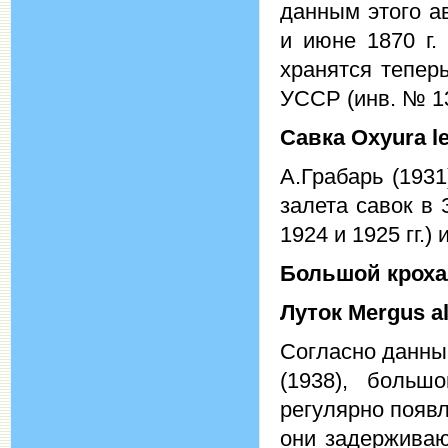
данным этого а
и июне 1870 г.
хранятся тепер
УССР (инв. № 13
Савка
Oxyura l
А.Грабарь (193
залета савок в
1924 и 1925 гг.)
Большой
крох
Луток
Mergus al
Согласно данным
(1938), больш
регулярно появл
они задерживаю