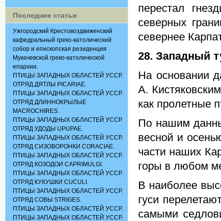
перестал гнез
Последние статьи
северных грани
Ужгородский Крестовоздвиженский
севернее Карпат
кафедральный греко-католический
собор и епископская резиденция
28. Западный 
Мукачевской греко-католической
епархии.
На основании д
ПТИЦЫ ЗАПАДНЫХ ОБЛАСТЕЙ УССР.
ОТРЯД ДЯТЛЫ PICARIAE.
А. Кистяковским
ПТИЦЫ ЗАПАДНЫХ ОБЛАСТЕЙ УССР.
как пролетные п
ОТРЯД ДЛИННОКРЫЛЫЕ
MACROCHIRES.
ПТИЦЫ ЗАПАДНЫХ ОБЛАСТЕЙ УССР.
По нашим данны
ОТРЯД УДОДЫ UPUPAE.
весной и осень
ПТИЦЫ ЗАПАДНЫХ ОБЛАСТЕЙ УССР.
ОТРЯД СИЗОВОРОНКИ CORACIАЕ.
части наших Ка
ПТИЦЫ ЗАПАДНЫХ ОБЛАСТЕЙ УССР.
горы в любом ме
ОТРЯД КОЗОДОИ CAPRIMULGI.
ПТИЦЫ ЗАПАДНЫХ ОБЛАСТЕЙ УССР.
ОТРЯД КУКУШКИ CUCULI.
В наиболее высо
ПТИЦЫ ЗАПАДНЫХ ОБЛАСТЕЙ УССР.
гуси перелетаю
ОТРЯД СОВЫ STRIGES.
ПТИЦЫ ЗАПАДНЫХ ОБЛАСТЕЙ УССР.
самыми седлов
ПТИЦЫ ЗАПАДНЫХ ОБЛАСТЕЙ УССР.