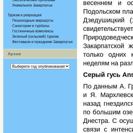
Экологические проблемы
весеннем и о
Уникальное Закарпатье
Подольском пла
Туризм и рекреация
Дзедушицкий (
Пешеходные маршруты
Санатории и турбазы
свидетельствуе
Гостиничные комплексы
Природоведч
Зеленый (сельский) туризм
Фестивали и праздники Закарпатья
Закарпатской ж
только одних 
Архив
неделям на разл
Серый
гусь
Ans
По данным А. Гр
и Я. Мархлевск
назад гнездилс
по большим озе
Днестра. С осу
связи с интен