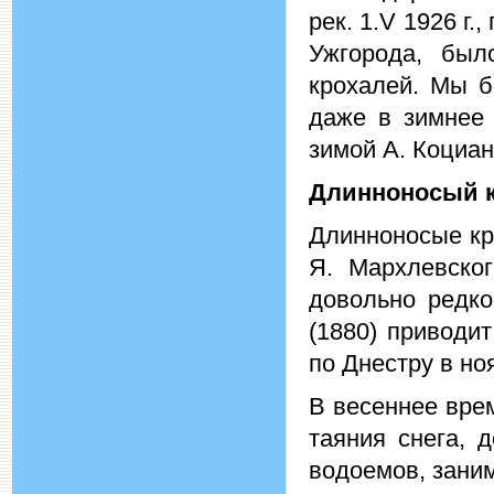
рек. 1.V 1926 г.
Ужгорода, был
крохалей. Мы б
даже в зимнее 
зимой А. Коциан
Длинноносый 
Длинноносые кро
Я. Мархлевског
довольно редко
(1880) приводи
по Днестру в но
В весеннее вре
таяния снега, 
водоемов, зани