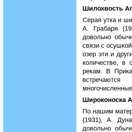
Шилохвость
An
Серая утка и ш
А. Грабаря (19
довольно обычн
связи с осушко
озер эти и дру
количестве, в 
рекам. В Прика
встречаются
многочисленные 
Широконоска
A
По нашим матер
(1931), А. Дун
довольно обычн