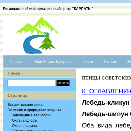
Региональный информационный центр "КАРПАТЫ"
Главная
Блог Остапа Цапулича
Книги
Статьи
Эк
Поиск
ПТИЦЫ СОВЕТСКИХ 
К ОГЛАВЛЕНИ
Страницы
Лебедь-клику
Вступительное слово.
Экология и природные ресурсы
Лебедь-шипун
Заповедные територии
Охрана флоры
Оба вида лебе
Охрана фауны