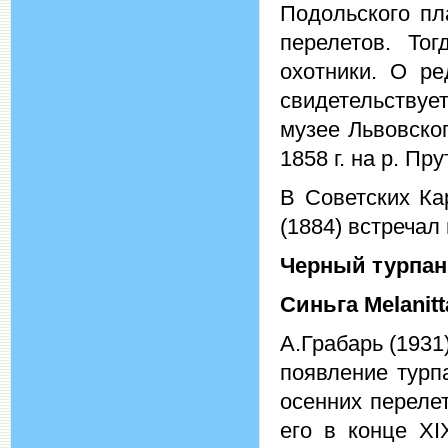
Подольского пл
перелетов. То
охотники. О ре
свидетельствуе
музее Львовско
1858 г. на р. Пр
В Советских Ка
(1884) встречал 
Черный турпа
Синьга
Melanitt
А.Грабарь (1931
появление турп
осенних переле
его в конце XI