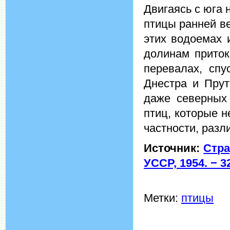
Двигаясь с юга
птицы ранней в
этих водоемах 
долинам приток
перевалах, спу
Днестра и Прут
даже северных
птиц, которые н
частности, разл
Источник:
Стра
УССР, 1954. − 32
Метки:
птицы