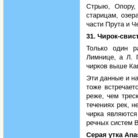
Стрыю, Опору,
старицам, озер
части Прута и Ч
31. Чирок-свис
Только один р
Лимнице, а Л. 
чирков выше Кам
Эти данные и н
тоже встречает
реже, чем трес
течениях рек, н
чирка являются
речных систем В
Серая утка
Anas