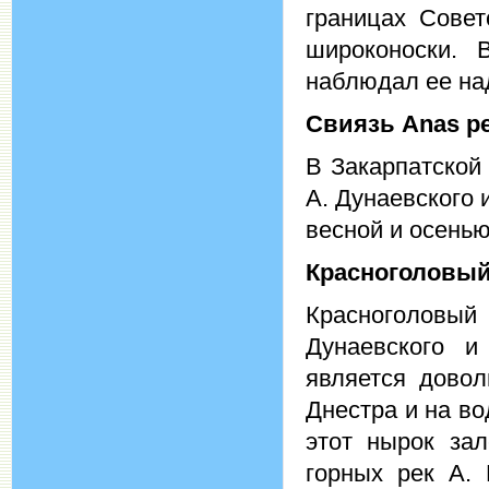
границах Сове
широконоски. 
наблюдал ее над
Свиязь
Anas pe
В Закарпатской 
А. Дунаевского 
весной и осенью
Красноголовы
Красноголовый
Дунаевского и
является довол
Днестра и на в
этот нырок зал
горных рек А. 