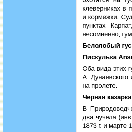
клеверниках в 
и кормежки. Су
пунктах Карпа
несомненно, гу
Белолобый
гу
Пискулька
Anse
Оба вида этих г
А. Дунаевского 
на пролете.
Черная казарк
В Природоведч
два чучела (ин
1873 г. и марте 