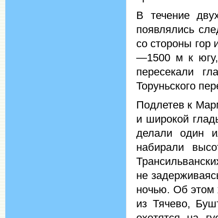
В течение дву
появлялись сле
со стороны гор 
—1500 м к югу,
пересекали гл
Торуньского пер
Подлетев к Мар
и широкой глад
делали один и
набирали высо
Трансильвански
не задерживаясь
ночью. Об этом
из Тячево, Буш
охотятся на гу