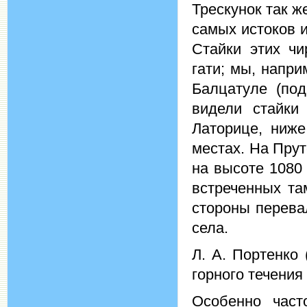
Трескунок так ж
самых истоков и
Стайки этих ч
гати; мы, напри
Балцатуле (под
видели стайки
Латорице, ниже
местах. На Прут
на высоте 1080 
встреченных та
стороны перева
села.
Л. А. Портенко 
горного течения 
Особенно част