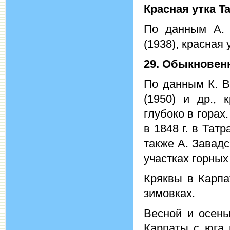
Красная утка
Ta
По данным А. Г
(1938), красная
29. Обыкновен
По данным К. Во
(1950) и др., 
глубоко в горах
в 1848 г. в Тат
также А. Завад
участках горных
Кряквы в Карпа
зимовках.
Весной и осень
Карпаты с юга 