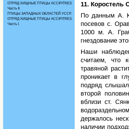
11. Коростель
C
ОТРЯД ХИЩНЫЕ ПТИЦЫ ACCIPITRES.
Часть II.
ПТИЦЫ ЗАПАДНЫХ ОБЛАСТЕЙ УССР.
По данным А. К
ОТРЯД ХИЩНЫЕ ПТИЦЫ ACCIPITRES.
посевов с. Ора
Часть I.
1000 м. А. Гра
гнездование это
Наши наблюден
считаем, что 
травяной расти
проникает в гл
подряд слышали
второй половин
вблизи ст. Сян
водораздельно
держалось неск
наличии подход