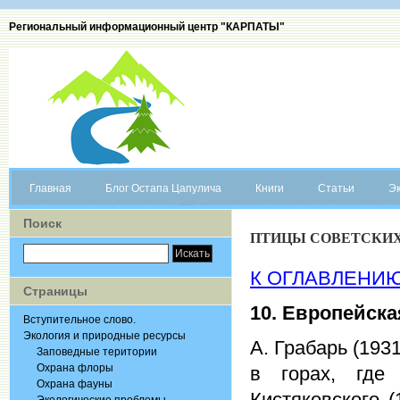
Региональный информационный центр "КАРПАТЫ"
Главная
Блог Остапа Цапулича
Книги
Статьи
Эк
Поиск
ПТИЦЫ СОВЕТСКИХ 
К ОГЛАВЛЕНИ
Страницы
10. Европейск
Вступительное слово.
Экология и природные ресурсы
А. Грабарь (193
Заповедные територии
Охрана флоры
в горах, где
Охрана фауны
Кистяковского 