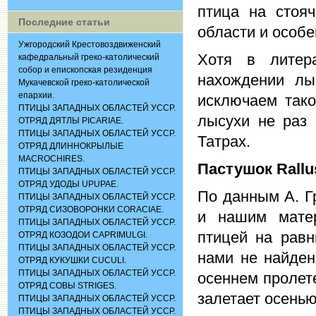
птица на стояч
Последние статьи
области и особе
Ужгородский Крестовоздвиженский
Хотя в литера
кафедральный греко-католический
собор и епископская резиденция
нахождении лы
Мукачевской греко-католической
епархии.
исключаем тако
ПТИЦЫ ЗАПАДНЫХ ОБЛАСТЕЙ УССР.
лысухи не раз 
ОТРЯД ДЯТЛЫ PICARIAE.
ПТИЦЫ ЗАПАДНЫХ ОБЛАСТЕЙ УССР.
Татрах.
ОТРЯД ДЛИННОКРЫЛЫЕ
MACROCHIRES.
Пастушок
Rallu
ПТИЦЫ ЗАПАДНЫХ ОБЛАСТЕЙ УССР.
ОТРЯД УДОДЫ UPUPAE.
По данным А. Гр
ПТИЦЫ ЗАПАДНЫХ ОБЛАСТЕЙ УССР.
ОТРЯД СИЗОВОРОНКИ CORACIАЕ.
и нашим матер
ПТИЦЫ ЗАПАДНЫХ ОБЛАСТЕЙ УССР.
птицей на равн
ОТРЯД КОЗОДОИ CAPRIMULGI.
ПТИЦЫ ЗАПАДНЫХ ОБЛАСТЕЙ УССР.
нами не найден,
ОТРЯД КУКУШКИ CUCULI.
ПТИЦЫ ЗАПАДНЫХ ОБЛАСТЕЙ УССР.
осеннем пролете
ОТРЯД СОВЫ STRIGES.
залетает осенью
ПТИЦЫ ЗАПАДНЫХ ОБЛАСТЕЙ УССР.
ПТИЦЫ ЗАПАДНЫХ ОБЛАСТЕЙ УССР.