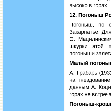
высоко в горах.
12. Погоныш
Po
Погоныш, по с
Закарпатье. Дл
О. Мацилински
шкурки этой п
погоныши залета
Малый погон
А. Грабарь (193
на гнездование
данным А. Коци
горах не встреч
Погоныш-крош