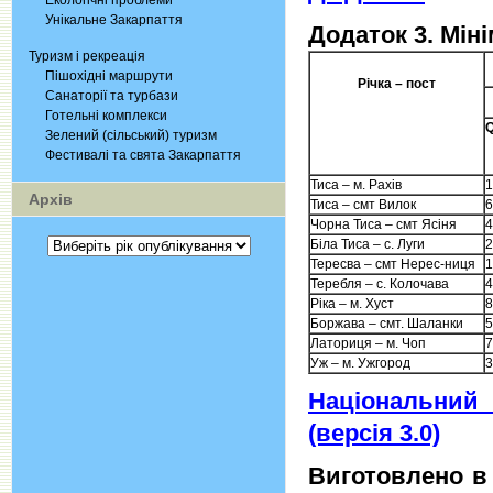
Екологічні проблеми
Унікальне Закарпаття
Додаток 3. Мін
Туризм і рекреація
Пішохідні маршрути
Річка – пост
Санаторії та турбази
Готельні комплекси
Зелений (сільський) туризм
Фестивалі та свята Закарпаття
Тиса – м. Рахів
1
Архів
Тиса – смт Вилок
6
Чорна Тиса – смт Ясіня
4
Біла Тиса – с. Луги
2
Тересва – смт Нерес-ниця
1
Теребля – с. Колочава
4
Ріка – м. Хуст
8
Боржава – смт. Шаланки
5
Латориця – м. Чоп
7
Уж – м. Ужгород
3
Національний 
(версія 3.0)
Виготовлено в