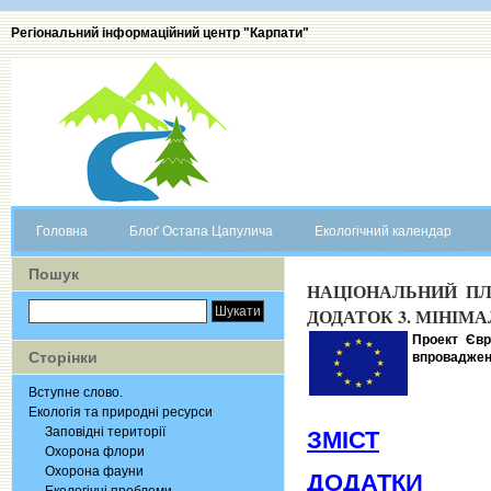
Регіональний інформаційний центр "Карпати"
Головна
Блоґ Остапа Цапулича
Екологічний календар
Пошук
НАЦІОНАЛЬНИЙ ПЛ
ДОДАТОК 3. МІНІМА
Проект Євр
Сторінки
впровадженн
Вступне слово.
Екологія та природні ресурси
Заповідні території
ЗМІСТ
Охорона флори
Охорона фауни
ДОДАТКИ