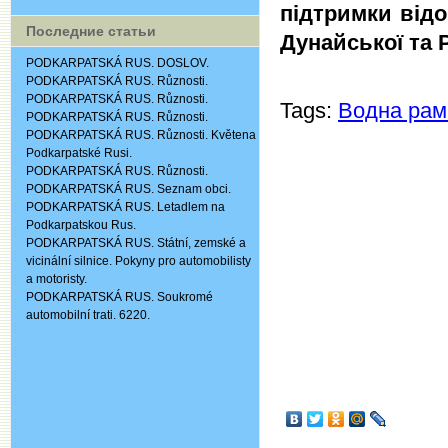
підтримки від
Последние статьи
Дунайської та 
PODKARPATSKÁ RUS. DOSLOV.
PODKARPATSKÁ RUS. Různosti.
PODKARPATSKÁ RUS. Různosti.
Tags:
Водна рам
PODKARPATSKÁ RUS. Různosti.
PODKARPATSKÁ RUS. Různosti. Květena
Podkarpatské Rusi.
PODKARPATSKÁ RUS. Různosti.
PODKARPATSKÁ RUS. Seznam obci.
PODKARPATSKÁ RUS. Letadlem na
Podkarpatskou Rus.
PODKARPATSKÁ RUS. Státní, zemské a
vicinální silnice. Pokyny pro automobilisty
a motoristy.
PODKARPATSKÁ RUS. Soukromé
automobilní trati. 6220.