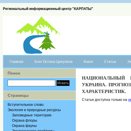
Региональный информационный центр "КАРПАТЫ"
Главная
Блог Остапа Цапулича
Книги
Статьи
Эк
Поиск
НАЦИОНАЛЬНЫЙ 
УКРАИНА. ПРОГН
ХАРАКТЕРИСТИК.
Страницы
Статья доступна только на
у
Вступительное слово.
Экология и природные ресурсы
Заповедные територии
Охрана флоры
Охрана фауны