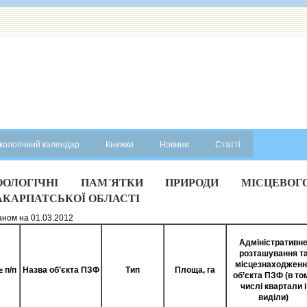
кологічний календар
Книжки
Новини
Статті
ООЛОГІЧНІ ПАМ´ЯТКИ ПРИРОДИ МІСЦЕВОГ
АКАРПАТСЬКОЇ ОБЛАСТІ
аном на 01.03.2012
Адміністративн
розташування т
місцезнаходженн
 п/п
Назва об’єкта ПЗФ
Тип
Площа, га
об’єкта ПЗФ (в то
числі квартали і
виділи)