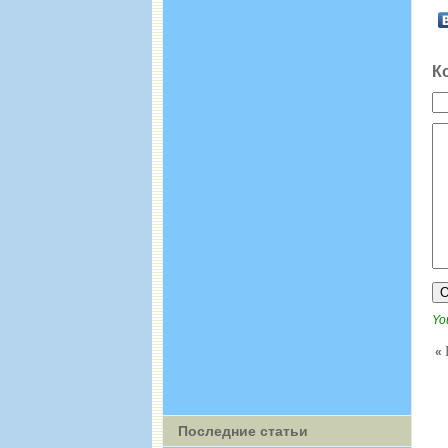
К
You
«
Последние статьи