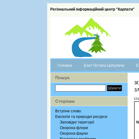
Регіональний інформаційний центр "Карпати"
Головна
Блоґ Остапа Цапулича
Е
Пошук
З
З
ст
Сторінки
Вступне слово.
Екологія та природні ресурси
Заповідні території
№
Охорона флори
Охорона фауни