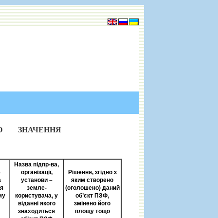
О ЗНАЧЕННЯ
Назва підпр-ва,
е
організації,
Рішення, згідно з
а
установи –
яким створено
я
земле-
(оголошено) даний
му
користувача, у
об’єкт ПЗФ,
віданні якого
змінено його
знаходиться
площу тощо