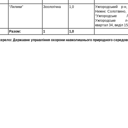
“Лилики”
Зоологічна
1,0
Ужгородський р-н,
Нижнє Солотвино,
“Ужгородське Л
Ужгородське л-
квартал 34, виділ 15
Разом:
1
1,0
ерело: Державне управління охорони навколишнього природного середови