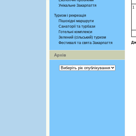
Екологічні проблеми
Унікальне Закарпаття
1
Туризм і рекреація
Пішохідні маршрути
Санаторії та турбази
Готельні комплекси
Зелений (сільський) туризм
Дж
Фестивалі та свята Закарпаття
Архів