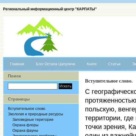
Региональный информационный центр "КАРПАТЫ"
Главная
Блог Остапа Цапулича
Книги
Статьи
Эк
Поиск
Вступительное слово.
С географическо
Страницы
протяженностью
польскую, венг
Вступительное слово.
Экология и природные ресурсы
территории, где
Заповедные територии
Охрана флоры
точки зрения, К
Охрана фауны
один из важней